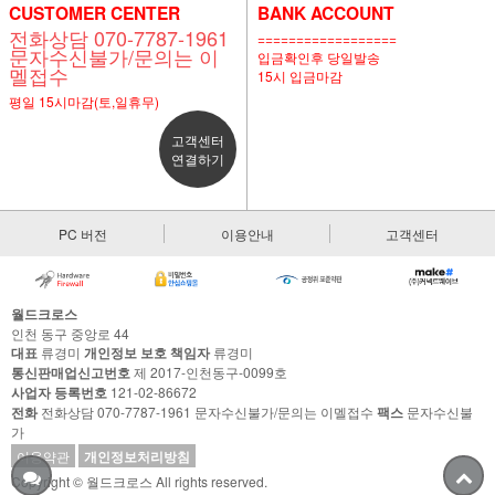
CUSTOMER CENTER
BANK ACCOUNT
전화상담 070-7787-1961
==================
문자수신불가/문의는 이
입금확인후 당일발송
멜접수
15시 입금마감
평일 15시마감(토,일휴무)
고객센터
연결하기
PC 버전
이용안내
고객센터
월드크로스
인천 동구 중앙로 44
대표
류경미
개인정보 보호 책임자
류경미
통신판매업신고번호
제 2017-인천동구-0099호
사업자 등록번호
121-02-86672
전화
전화상담 070-7787-1961 문자수신불가/문의는 이멜접수
팩스
문자수신불
가
이용약관
개인정보처리방침
Copyright © 월드크로스 All rights reserved.