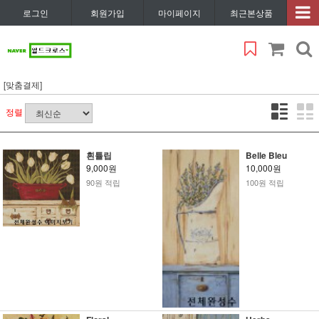
로그인
회원가입
마이페이지
최근본상품
[맞춤결제]
정렬
흰튤립
Belle Bleu
9,000원
10,000원
90원 적립
100원 적립