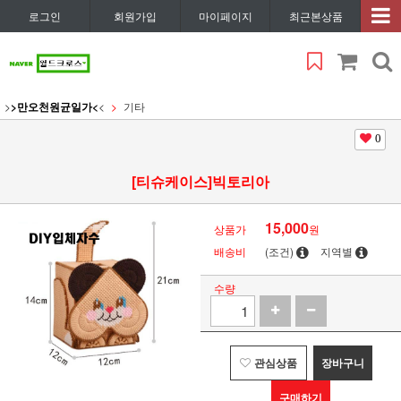
로그인
회원가입
마이페이지
최근본상품
>
>만오천원균일가<
<
기타
0
[티슈케이스]빅토리아
15,000
상품가
원
배송비
(조건)
지역별
수량
관심상품
장바구니
구매하기