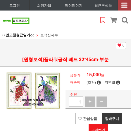
로그인
회원가입
마이페이지
최근본상품
>
>만오천원균일가<
<
보석십자수
0
[원형보석]플라워공작 레드 32*45cm-부분
15,000
상품가
원
배송비
(조건)
지역별
수량
관심상품
장바구니
구매하기