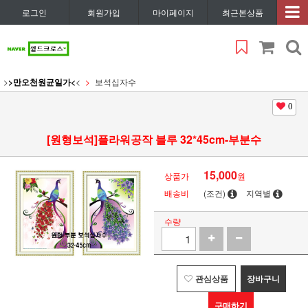
로그인
회원가입
마이페이지
최근본상품
>
>만오천원균일가<
<
보석십자수
0
[원형보석]플라워공작 블루 32*45cm-부분수
15,000
상품가
원
배송비
(조건)
지역별
수량
관심상품
장바구니
구매하기